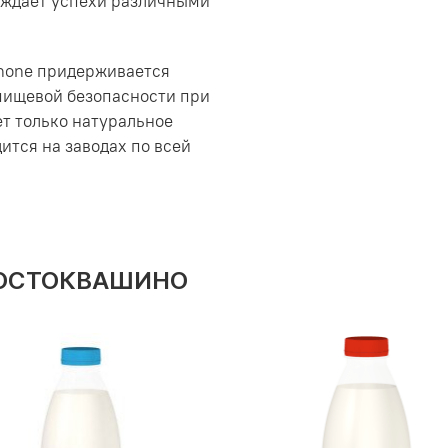
рждает успехи различными
anone придерживается
пищевой безопасности при
ет только натуральное
ится на заводах по всей
РОСТОКВАШИНО