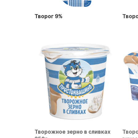
Творог 9%
Творо
Творожное зерно в сливках
Творо