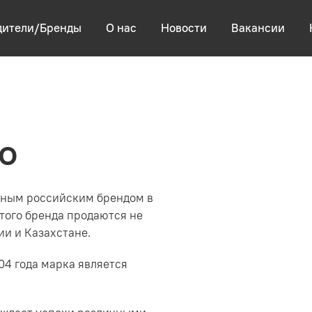
дители/Бренды
О нас
Новости
Вакансии
О
пным российским брендом в
того бренда продаются не
ии и Казахстане.
04 года марка является